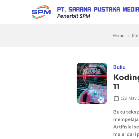
Skip
to
the
Sarana
content
Pustaka
Home
Kat
Media
Buku
Koding
11
:
29 May 
Buku teks 
mempelajar
Artifisial 
mulai dari