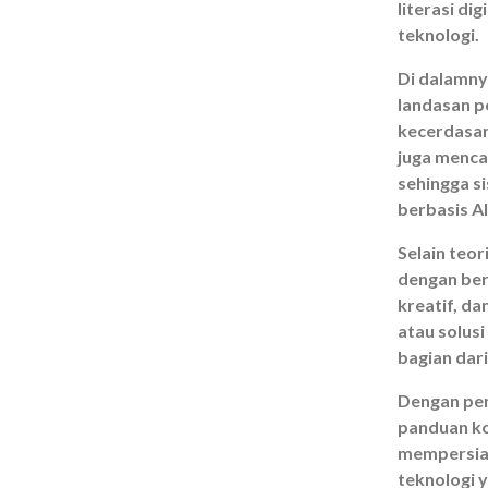
literasi d
teknologi.
Di dalamny
landasan p
kecerdasan
juga menca
sehingga s
berbasis AI
Selain teor
dengan berb
kreatif, d
atau solusi
bagian dari
Dengan pen
panduan ko
mempersiap
teknologi 