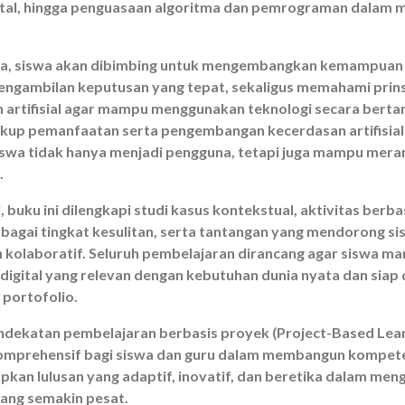
igital, hingga penguasaan algoritma dan pemrograman dalam 
a, siswa akan dibimbing untuk mengembangkan kemampuan a
engambilan keputusan yang tepat, sekaligus memahami prinsip
 artifisial agar mampu menggunakan teknologi secara bert
kup pemanfaatan serta pengembangan kecerdasan artifisial
iswa tidak hanya menjadi pengguna, tetapi juga mampu meran
.
i, buku ini dilengkapi studi kasus kontekstual, aktivitas berba
agai tingkat kesulitan, serta tantangan yang mendorong sisw
an kolaboratif. Seluruh pembelajaran dirancang agar siswa 
 digital yang relevan dengan kebutuhan dunia nyata dan siap
 portofolio.
dekatan pembelajaran berbasis proyek (Project-Based Learn
mprehensif bagi siswa dan guru dalam membangun kompeten
kan lulusan yang adaptif, inovatif, dan beretika dalam m
yang semakin pesat.