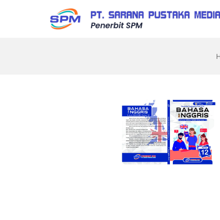
Skip
to
the
Sarana
content
Pustaka
Media