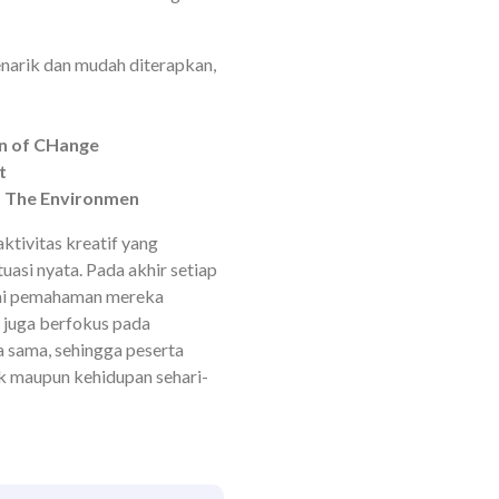
narik dan mudah diterapkan,
on of CHange
t
To The Environmen
aktivitas kreatif yang
asi nyata. Pada akhir setiap
ilai pemahaman mereka
ri juga berfokus pada
a sama, sehingga peserta
k maupun kehidupan sehari-