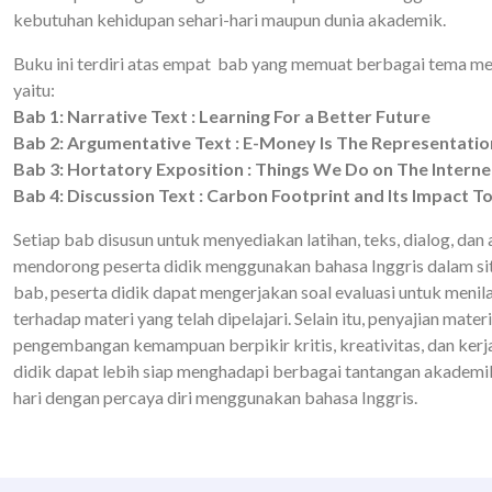
kebutuhan kehidupan sehari-hari maupun dunia akademik.
Buku ini terdiri atas empat bab yang memuat berbagai tema me
yaitu:
Bab 1: Narrative Text : Learning For a Better Future
Bab 2: Argumentative Text : E-Money Is The Representati
Bab 3: Hortatory Exposition : Things We Do on The Interne
Bab 4: Discussion Text : Carbon Footprint and Its Impact 
Setiap bab disusun untuk menyediakan latihan, teks, dialog, dan 
mendorong peserta didik menggunakan bahasa Inggris dalam situ
bab, peserta didik dapat mengerjakan soal evaluasi untuk men
terhadap materi yang telah dipelajari. Selain itu, penyajian mate
pengembangan kemampuan berpikir kritis, kreativitas, dan kerj
didik dapat lebih siap menghadapi berbagai tantangan akademi
hari dengan percaya diri menggunakan bahasa Inggris.