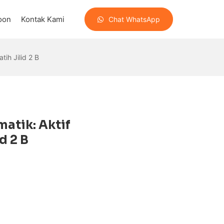
oon
Kontak Kami
Chat WhatsApp
ih Jilid 2 B
atik: Aktif
d 2 B