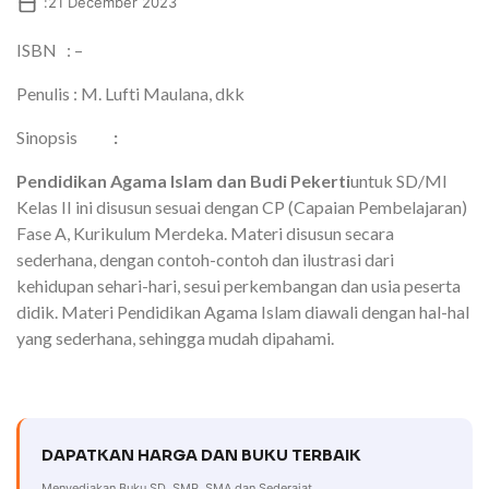
:
21 December 2023
ISBN : –
Penulis : M. Lufti Maulana, dkk
Sinopsis
:
Pendidikan Agama Islam dan Budi Pekerti
untuk SD/MI
Kelas II ini disusun sesuai dengan CP (Capaian Pembelajaran)
Fase A, Kurikulum Merdeka. Materi disusun secara
sederhana, dengan contoh-contoh dan ilustrasi dari
kehidupan sehari-hari, sesui perkembangan dan usia peserta
didik. Materi Pendidikan Agama Islam diawali dengan hal-hal
yang sederhana, sehingga mudah dipahami.
DAPATKAN HARGA DAN BUKU TERBAIK
Menyediakan Buku SD, SMP, SMA dan Sederajat