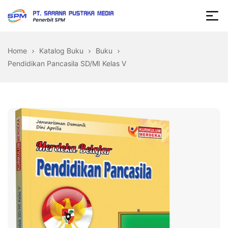
Skip
to
Sarana
the
Pustaka
content
Home
Katalog Buku
Buku
Media
Pendidikan Pancasila SD/MI Kelas V