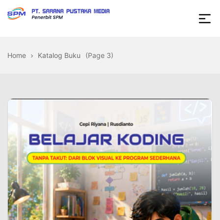
Skip
to
Sarana
the
content
Pustaka
Home
Katalog Buku
(Page 3)
Media