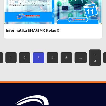
Informatika SMA/SMK Kelas X
1
1
2
3
4
5
…
3