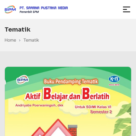
Skip
to
Sarana
the
Pustaka
content
Tematik
Media
Home
Tematik